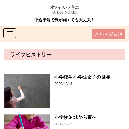
中途半端で気が弱くても大丈夫！
Toggle
メルマガ登録
navigation
ライフヒストリー
小学校4- 小学生女子の世界
2020/12/13
小学校3- 北から東へ
2020/12/12