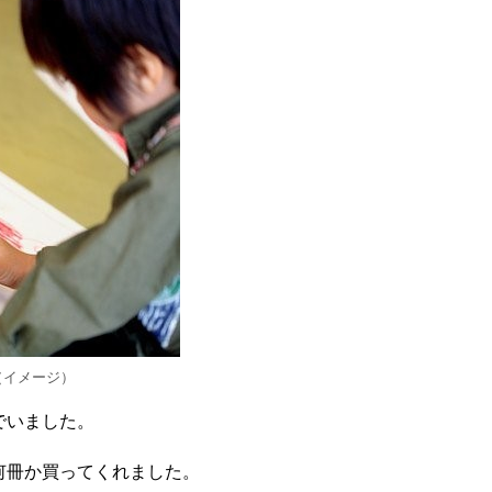
（イメージ）
でいました。
何冊か買ってくれました。