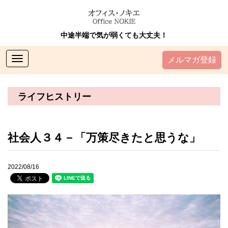
中途半端で気が弱くても大丈夫！
Toggle
メルマガ登録
navigation
ライフヒストリー
社会人３４－「万策尽きたと思うな」
2022/08/16