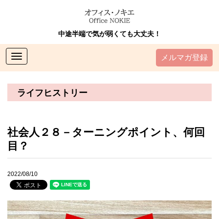
中途半端で気が弱くても大丈夫！
Toggle
メルマガ登録
navigation
ライフヒストリー
社会人２８－ターニングポイント、何回
目？
2022/08/10