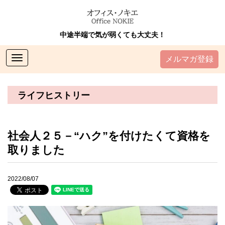
中途半端で気が弱くても大丈夫！
Toggle
メルマガ登録
navigation
ライフヒストリー
社会人２５－“ハク”を付けたくて資格を
取りました
2022/08/07