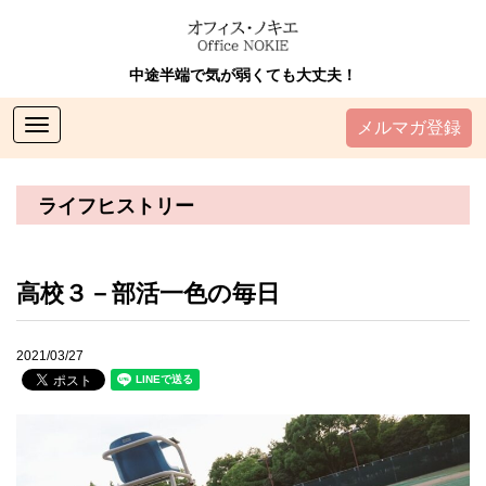
中途半端で気が弱くても大丈夫！
Toggle
メルマガ登録
navigation
ライフヒストリー
高校３－部活一色の毎日
2021/03/27