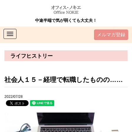
中途半端で気が弱くても大丈夫！
Toggle
メルマガ登録
navigation
ライフヒストリー
社会人１５－経理で転職したものの……
2022/07/28