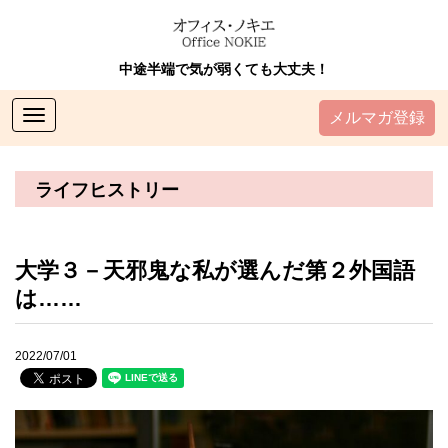
中途半端で気が弱くても大丈夫！
Toggle
メルマガ登録
navigation
ライフヒストリー
大学３－天邪鬼な私が選んだ第２外国語
は……
2022/07/01