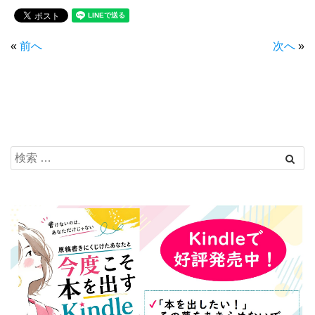
«
前へ
次へ
»